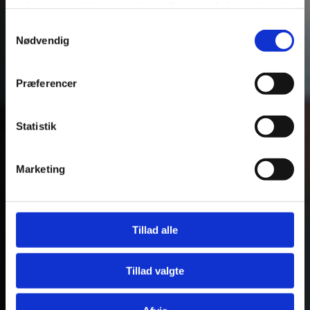
oplysninger, du har givet dem, eller som de har indsamlet
fra din brug af deres tjenester.
Samtykkevalg
Nødvendig
Se Cookie & Privatlivspolitik
her
Præferencer
Statistik
Marketing
Tillad alle
Tillad valgte